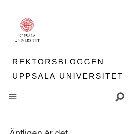
REKTORSBLOGGEN
UPPSALA UNIVERSITET
Slå
Slå
på/av
på/av
sökfält
mobilmeny
Äntligen är det