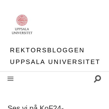
REKTORSBLOGGEN
UPPSALA UNIVERSITET
Slå
Slå
på/av
på/av
sökfält
mobilmeny
Ses vi på KoF24-