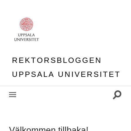
REKTORSBLOGGEN
UPPSALA UNIVERSITET
Slå
Slå
på/av
på/av
sökfält
mobilmeny
Välkommen tillbaka!